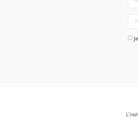
J
L’inst